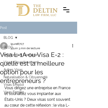
Post
BLOG
laure8707
BLOG
5 juin
3 min de lecture
Visa L-1A ou Visa E-2 :
Immigration Française
quelle est la meilleure
Visas d'Investissement
Autres Visas
option pour les
Naturalisation & Citoyenneté
entrepreneurs ?
Visas Emploi
Vous dirigez une entreprise en France 
Visas Famille
et souhaitez vous implanter aux 
États-Unis ? Deux visas sont souvent 
au cœur de cette réflexion : le visa L-