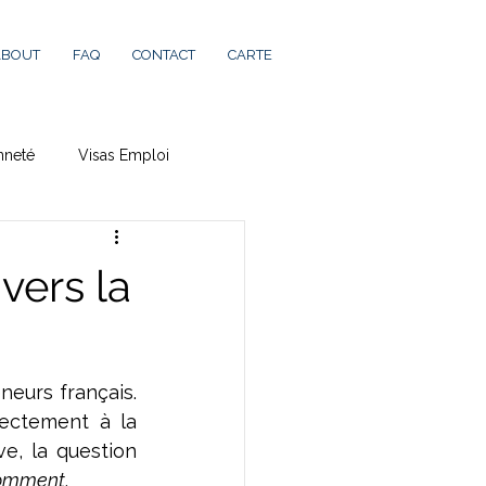
ABOUT
FAQ
CONTACT
CARTE
nneté
Visas Emploi
vers la
eurs français. 
 : il ne mène pas directement à la 
ve, la question 
omment
.