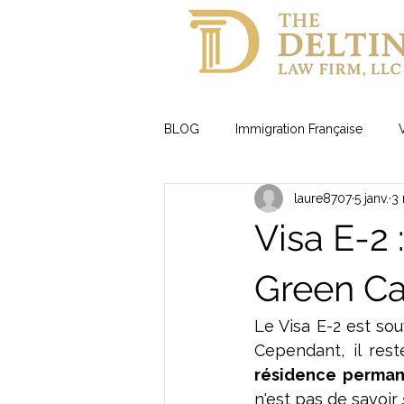
BLOG
Immigration Française
laure8707
5 janv.
3 
Visas Famille
Visa E-2 
Green Ca
Le Visa E-2 est sou
Cependant, il rest
résidence perman
n'est pas de savoir 