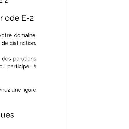
E-2.
ériode E-2
votre domaine. 
de distinction.
 des parutions 
u participer à 
nez une figure 
ques