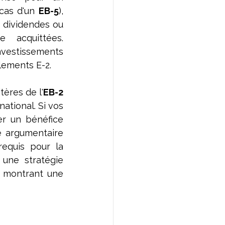
cas d'un 
EB-5
), 
dividendes ou 
 acquittées. 
nvestissements 
lements E-2.
itères de l'
EB-2 
ational. Si vos 
r un bénéfice 
e argumentaire 
equis pour la 
une stratégie 
 montrant une 