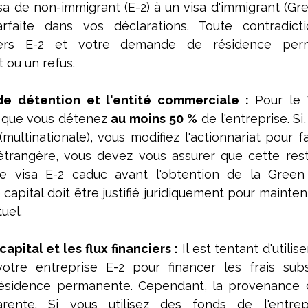
a de non-immigrant (E-2) à un visa d'immigrant (Gre
rfaite dans vos déclarations. Toute contradict
iers E-2 et votre demande de résidence perm
 ou un refus.
de détention et l'entité commerciale :
 Pour le 
 que vous détenez
 au moins
50 %
 de l'entreprise. Si
(multinationale), vous modifiez l'actionnariat pour f
trangère, vous devez vous assurer que cette restr
e visa E-2 caduc avant l'obtention de la Green
pital doit être justifié juridiquement pour maintenir
uel.
apital et les flux financiers :
 Il est tentant d'utilis
tre entreprise E-2 pour financer les frais subst
sidence permanente. Cependant, la provenance d
arente. Si vous utilisez des fonds de l'entrep