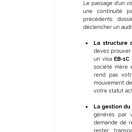
Le passage d'un vis
une continuité pa
précédents doss
déclencher un audit
La structure 
devez prouver
un visa 
EB-1C
 
société mère é
rend pas votr
mouvement de ca
votre statut act
La gestion du c
générés par vo
demande de ré
rester transp