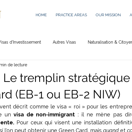
HOME
PRACTICE AREAS
OUR MISSION
Visas d'Investissement
Autres Visas
Naturalisation & Citoye
min de lecture
: Le tremplin stratégique 
rd (EB-1 ou EB-2 NIW)
vent décrit comme le visa « roi » pour les entrepren
e un 
visa de non-immigrant
ente.
 Pour ceux qui visent une installation définiti
si
 l'on peut obtenir une Green Card, mais 
quand
 et 
c