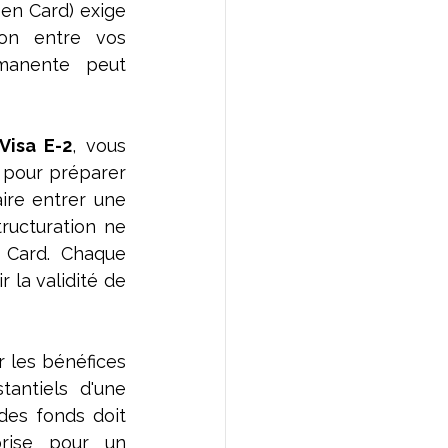
en Card) exige 
ion entre vos 
anente peut 
Visa E-2
, vous 
, pour préparer 
aire entrer une 
ucturation ne 
 Card. Chaque 
 la validité de 
er les bénéfices 
antiels d'une 
es fonds doit 
rise pour un 