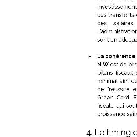
investissemen
ces transferts
des salaires
L'administratio
sont en adéqua
La cohérence d
NIW
 est de pro
bilans fiscaux
minimal afin de
de "réussite e
Green Card. E
fiscale qui so
croissance sain
4. Le timing 