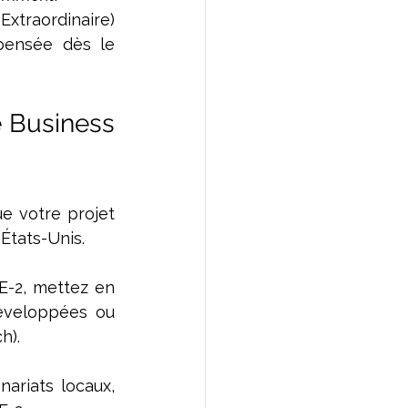
xtraordinaire) 
pensée dès le 
 Business 
e votre projet 
 États-Unis.
E-2, mettez en 
éveloppées ou 
h).
riats locaux, 