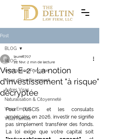
Post
BLOG
laure8707
BLOG
22 févr.
2 min de lecture
Visa E-2 : La notion
Immigration Française
d'investissement "à risque"
Visas d'Investissement
Autres Visas
décryptée
Naturalisation & Citoyenneté
Visas Emploi
Pour l'USCIS et les consulats 
américains en 2026, investir ne signifie 
Visas Famille
pas simplement transférer des fonds. 
La loi exige que votre capital soit 