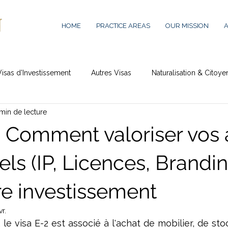
HOME
PRACTICE AREAS
OUR MISSION
Visas d'Investissement
Autres Visas
Naturalisation & Citoye
min de lecture
: Comment valoriser vos 
ls (IP, Licences, Brandin
re investissement
vr.
 le visa E-2 est associé à l'achat de mobilier, de sto