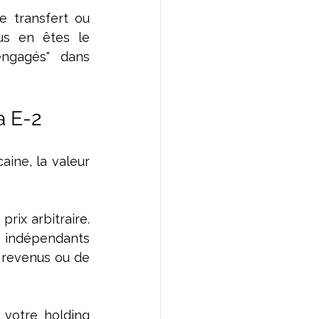
le transfert ou 
s en êtes le 
ngagés" dans 
a E-2
ine, la valeur 
ix arbitraire. 
s indépendants 
revenus ou de 
 votre holding 