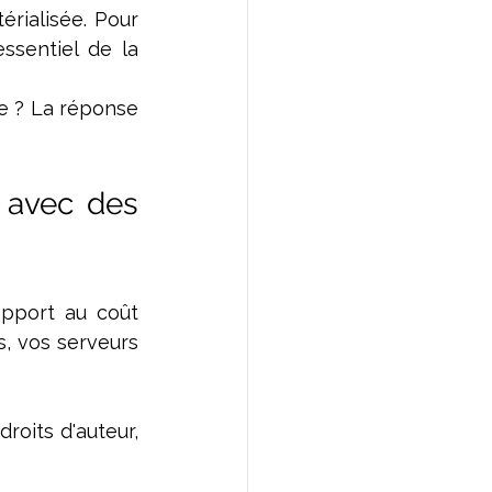
rialisée. Pour 
ssentiel de la 
e ? La réponse 
 avec des 
apport au coût 
s, vos serveurs 
oits d'auteur, 