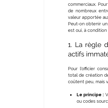
commerciaux. Pourt
de nombreux entrep
valeur apportée aux
Peut-on obtenir un 
est oui, à conditio
1. La règle 
actifs immaté
Pour l'officier con
total de création d
coûtent peu, mais vo
Le principe :
 V
ou codes source