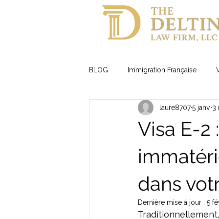
BLOG
Immigration Française
laure8707
5 janv.
3 
Visas Famille
Visa E-2 
immatérie
dans vot
Dernière mise à jour :
5 fé
Traditionnellement,