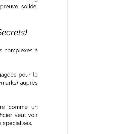
reuve solide, 
ecrets)
s complexes à 
gées pour le 
marks) auprès 
éré comme un 
cier veut voir 
 spécialisés.