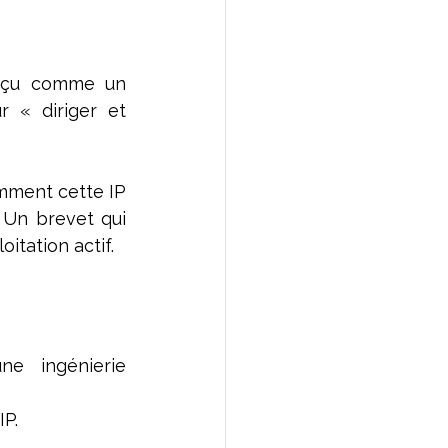
erçu comme un 
r « diriger et 
mment cette IP 
 Un brevet qui 
oitation actif.
e ingénierie 
IP.