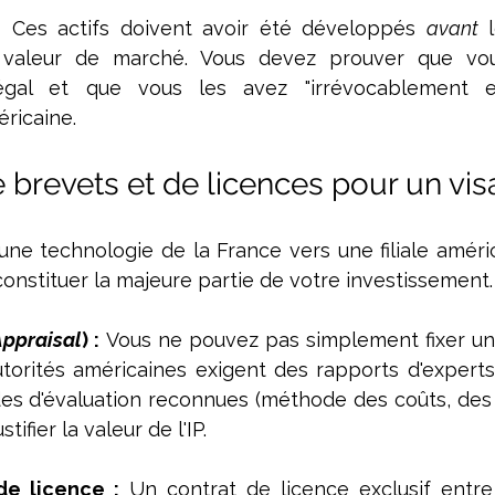
:
 Ces actifs doivent avoir été développés 
avant
 
 valeur de marché. Vous devez prouver que vou
légal et que vous les avez "irrévocablement e
éricaine.
e brevets et de licences pour un vis
une technologie de la France vers une filiale américa
constituer la majeure partie de votre investissement.
Appraisal
) :
 Vous ne pouvez pas simplement fixer un pr
utorités américaines exigent des rapports d'expert
s d'évaluation reconnues (méthode des coûts, des 
tifier la valeur de l'IP.
de licence :
 Un contrat de licence exclusif entre