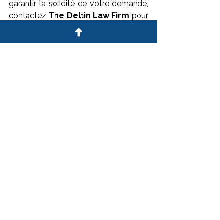
garantir la solidité de votre demande, 
contactez 
The Deltin Law Firm
 pour 
une consultation personnalisée.
Visas d'Investissement