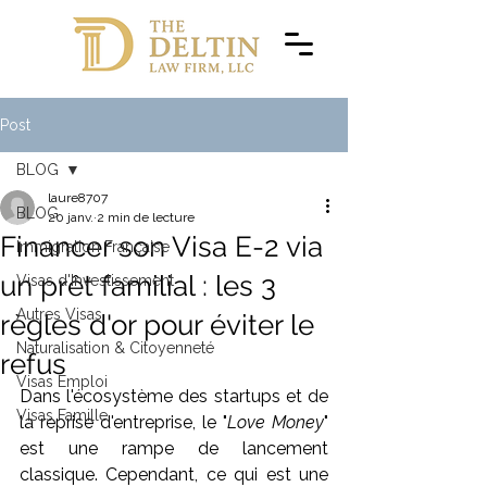
Post
BLOG
laure8707
BLOG
20 janv.
2 min de lecture
Financer son Visa E-2 via
Immigration Française
un prêt familial : les 3
Visas d'Investissement
Autres Visas
règles d'or pour éviter le
Naturalisation & Citoyenneté
refus
Visas Emploi
Dans l'écosystème des startups et de 
Visas Famille
la reprise d'entreprise, le "
Love Money
" 
est une rampe de lancement 
classique. Cependant, ce qui est une 