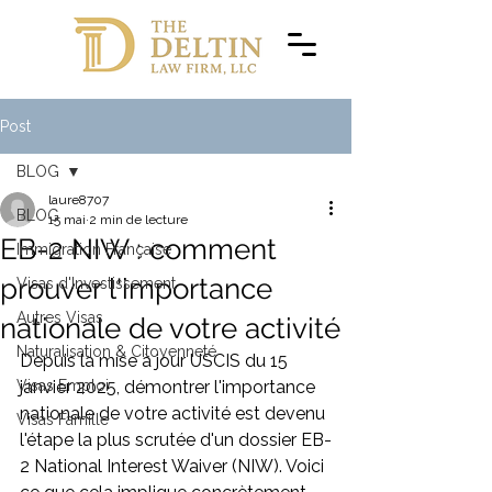
Post
BLOG
laure8707
BLOG
15 mai
2 min de lecture
EB-2 NIW : comment
Immigration Française
prouver l'importance
Visas d'Investissement
Autres Visas
nationale de votre activité
Naturalisation & Citoyenneté
Depuis la mise à jour USCIS du 15 
Visas Emploi
janvier 2025, démontrer l'importance 
nationale de votre activité est devenu 
Visas Famille
l'étape la plus scrutée d'un dossier EB-
2 National Interest Waiver (NIW). Voici 